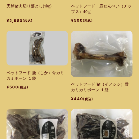
ペットフード 鹿せんべい（チッ
天然猪肉切り落とし(1kg)
プス）40ｇ
¥500
¥2,980
(税込)
(税込)
ペットフード 鹿（しか）骨カミ
カミボーン １袋
ペットフード 猪（イノシシ）骨
¥500
(税込)
カミカミボーン １袋
¥440
(税込)